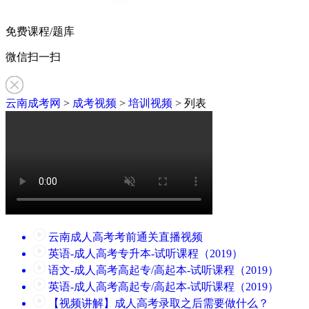
免费课程/题库
微信扫一扫
云南成考网
>
成考视频
>
培训视频
> 列表
云南成人高考考前通关直播视频
英语-成人高考专升本-试听课程（2019）
语文-成人高考高起专/高起本-试听课程（2019）
英语-成人高考高起专/高起本-试听课程（2019）
【视频讲解】成人高考录取之后需要做什么？