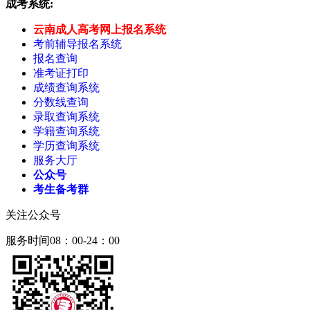
成考系统:
云南成人高考网上报名系统
考前辅导报名系统
报名查询
准考证打印
成绩查询系统
分数线查询
录取查询系统
学籍查询系统
学历查询系统
服务大厅
公众号
考生备考群
关注公众号
服务时间08：00-24：00