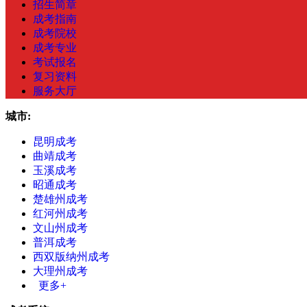
招生简章
成考指南
成考院校
成考专业
考试报名
复习资料
服务大厅
城市:
昆明成考
曲靖成考
玉溪成考
昭通成考
楚雄州成考
红河州成考
文山州成考
普洱成考
西双版纳州成考
大理州成考
更多+