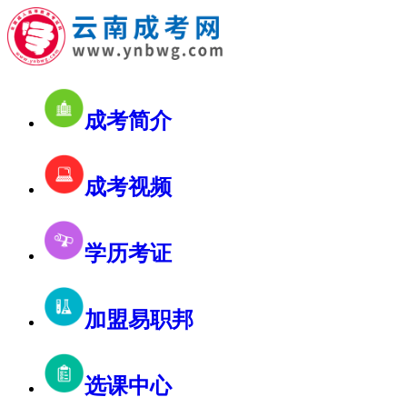
成考简介
成考视频
学历考证
加盟易职邦
选课中心