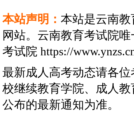
本站声明：
本站是云南教
网站。云南教育考试院唯
考试院 https://www.ynzs.cn
最新成人高考动态请各位
校继续教育学院、成人教
公布的最新通知为准。