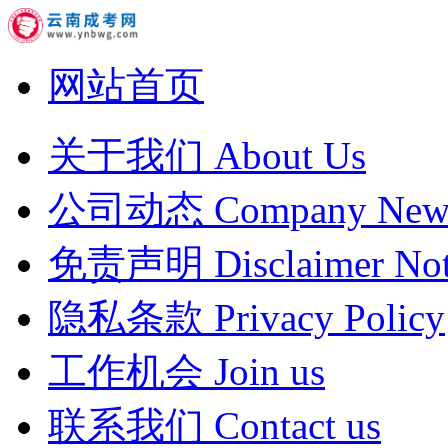
网站首页
关于我们
About Us
公司动态
Company New
免责声明
Disclaimer Not
隐私条款
Privacy Policy
工作机会
Join us
联系我们
Contact us