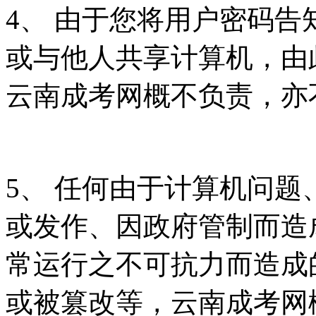
4、 由于您将用户密码
或与他人共享计算机，由
云南成考网概不负责，亦
5、 任何由于计算机问
或发作、因政府管制而造
常运行之不可抗力而造成
或被篡改等，云南成考网